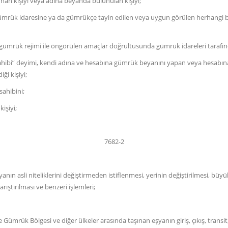
 kişiyi veya adına beyanda bulunulan kişiyi;
idaresine ya da gümrükçe tayin edilen veya uygun görülen herhangi bir ye
ük rejimi ile öngörülen amaçlar doğrultusunda gümrük idareleri tarafından 
ahibi” deyimi, kendi adına ve hesabına gümrük beyanını yapan veya hesabına 
ği kişiyi;
ahibini;
işiyi;
7682-2
asli niteliklerini değiştirmeden istiflenmesi, yerinin değiştirilmesi, büyü
ıştırılması ve benzeri işlemleri;
e Gümrük Bölgesi ve diğer ülkeler arasında taşınan eşyanın giriş, çıkış, transi