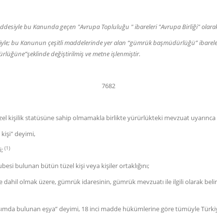
addesiyle bu Kanunda geçen "Avrupa Topluluğu " ibareleri "Avrupa Birliği" olarak 
esiyle; bu Kanunun çeşitli maddelerinde yer alan “gümrük başmüdürlüğü” iba
ğüne”şeklinde değiştirilmiş ve metne işlenmiştir.
7682
 kişilik statüsüne sahip olmamakla birlikte yürürlükteki mevzuat uyarınca hu
işi" deyimi,
(1)
i;
i bulunan bütün tüzel kişi veya kişiler ortaklığını;
ahil olmak üzere, gümrük idaresinin, gümrük mevzuatı ile ilgili olarak belirl
aşımda bulunan eşya” deyimi, 18 inci madde hükümlerine göre tümüyle Türki