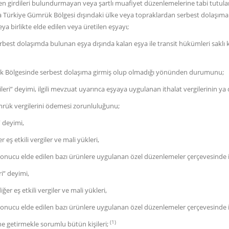
len girdileri bulundurmayan veya şartlı muafiyet düzenlemelerine tabi tutul
 Türkiye Gümrük Bölgesi dışındaki ülke veya topraklardan serbest dolaşıma gi
a birlikte elde edilen veya üretilen eşyayı;
dolaşımda bulunan eşya dışında kalan eşya ile transit hükümleri saklı ka
ölgesinde serbest dolaşıma girmiş olup olmadığı yönünden durumunu;
eri” deyimi, ilgili mevzuat uyarınca eşyaya uygulanan ithalat vergilerinin ya
vergilerini ödemesi zorunluluğunu;
” deyimi,
 etkili vergiler ve mali yükleri,
cu elde edilen bazı ürünlere uygulanan özel düzenlemeler çerçevesinde ithal
ri” deyimi,
eş etkili vergiler ve mali yükleri,
cu elde edilen bazı ürünlere uygulanan özel düzenlemeler çerçevesinde ihrac
(1)
etirmekle sorumlu bütün kişileri;