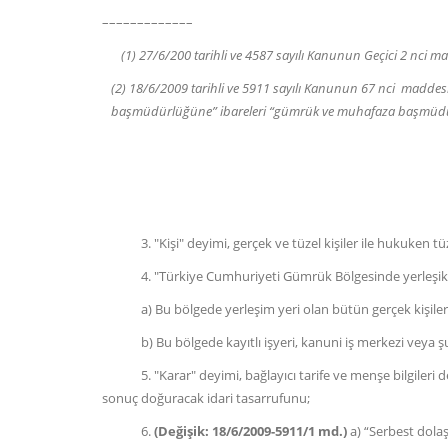
–––––––––––––
(1) 27/6/200 tarihli ve 4587 sayılı Kanunun Geçici 2 nci m
(2) 18/6/2009 tarihli ve 5911 sayılı Kanunun 67 nci madd
başmüdürlüğüne” ibareleri “gümrük ve muhafaza başmüdürlü
3. "Kişi" deyimi, gerçek ve tüzel kişiler ile hukuken tüzel
4. "Türkiye Cumhuriyeti Gümrük Bölgesinde yerleşik k
a) Bu bölgede yerleşim yeri olan bütün gerçek kişiler
b) Bu bölgede kayıtlı işyeri, kanuni iş merkezi veya şubes
5. "Karar" deyimi, bağlayıcı tarife ve menşe bilgileri de d
sonuç doğuracak idari tasarrufunu;
6.
(Değişik: 18/6/2009-5911/1 md.)
a) “Serbest dol