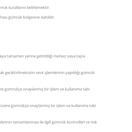
ük kurallarını belirlemektir.
ahası gümrük bölgesine dahildir.
veya tamamen yerine getirildiği merkez veya taşra
k geciktirilmeksizin sevk işlemlerinin yapıldığı gümrük
ere gümrükçe onaylanmış bir işlem ve kullanıma tabi
 üzere gümrükçe onaylanmış bir işlem ve kullanıma tabi
inin tamamlanması ile ilgili gümrük kontrolleri ve risk