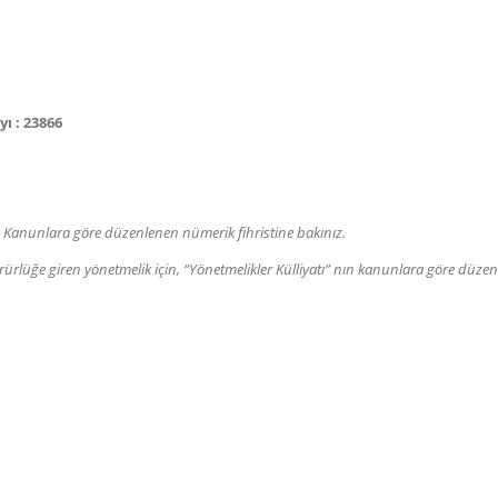
 : 23866
 Kanunlara göre düzenlenen nümerik fihristine bakınız.
üğe giren yönetmelik için, “Yönetmelikler Külliyatı” nın kanunlara göre düzenl