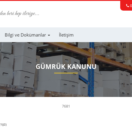
0
 beri hep ileriye...
Bilgi ve Dokümanlar
İletişim
GÜMRÜK KANUNU
7681
(1)(2)