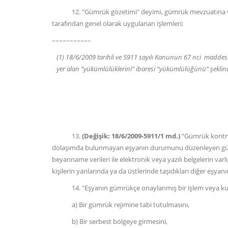
12. "Gümrük gözetimi" deyimi, gümrük mevzuatına ve ge
tarafından genel olarak uygulanan işlemleri;
–––––––––––
(1) 18/6/2009 tarihli ve 5911 sayılı Kanunun 67 nci maddes
yer alan “yükümlülüklerini” ibaresi “yükümlülüğünü” şeklinde
13.
(Değişik: 18/6/2009-5911/1 md.)
“Gümrük kontrolü
dolaşımda bulunmayan eşyanın durumunu düzenleyen gümrü
beyanname verileri ile elektronik veya yazılı belgelerin varl
kişilerin yanlarında ya da üstlerinde taşıdıkları diğer eşyan
14. "Eşyanın gümrükçe onaylanmış bir işlem veya kulla
a) Bir gümrük rejimine tabi tutulmasını,
b) Bir serbest bölgeye girmesini,