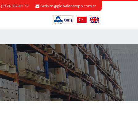
 (312)-387-61 72
iletisim@globalantrepo.com.tr