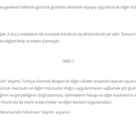
reken hallerde gümrük gözetimi altındaki eşyaya uygulanacak diğer hük
iyle; 3 üncü maddenin (4) numaralı bendinin (a) alt bendinde yer alan “kanuni i
 değiştirilmiş ve metne işlenmiştir.
7682-1
” deyimi, Türkiye Gümrük Bölgesi ile diğer ülkeler arasında taşınan eşyanın gi
k mevzuatı ve diğer mevzuatın doğru uygulanmasını sağlamak için gümrük
ığının ve gerçekliğinin doğrulanması, işletmelerin hesap ve diğer kayıtlarının
ın kontrolü ile resmi araştırmalar ve diğer benzeri uygulamaları;
nıma tabi tutulması" deyimi, eşyanın,