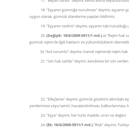
17. "Beyan sahibi" deyimi, kendi adına beyanda bulunan
18. "Eşyanın gümrüğe sunulması" deyimi, eşyanın gümrük 
uygun olarak, gümrük idarelerine yapılan bildirimi;
19. "Eşyanın teslimi" deyimi, eşyanın tabi tutulduğu gümr
20.
(Değişik: 18/6/2009-5911/1 md.)
a) “Rejim hak s
gümrük rejimi ile ilgili hakların ve yükümlülüklerin devredildi
b) “Asıl sorumlu” deyimi, transit rejiminde rejim hak s
21. "İzin hak sahibi" deyimi, kendisine bir izin verilen k
22. "Elleçleme" deyimi, gümrük gözetimi altındaki eşyanın 
yenilenmesi veya tamiri, havalandırılması, kalburlanması, kar
23. "Eşya" deyimi, her türlü madde, ürün ve değeri;
24.
(Ek: 18/6/2009-5911/1 md.)
“Risk” deyimi, Türkiy