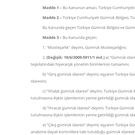
Madde 1 –
Bu Kanunun amacı, Türkiye Cumhuriyeti G
Madde 2 –
Türkiye Cumhuriyeti Gümrük Bölgesi, Türk
Bu Kanunda geçen Türkiye Gümrük Bölgesi ve Gümrük Bö
Madde 3 –
Bu Kanunda geçen;
1. "Müsteşarlık" deyimi, Gümrük Müsteşarlığını;
2.
(Değişik: 18/6/2009-5911/1 md.)
a) “Gümrük idare
teşkilatındaki hiyerarşik yönetim birimlerinin tamamını;
b) “Giriş gümrük idaresi” deyimi, eşyanın Türkiye Gümrük B
idaresini;
c) “İthalat gümrük idaresi” deyimi, Türkiye Gümrük Bölges
tutulmasına ilişkin işlemlerinin yerine getirildiği gümrük ida
d) “İhracat gümrük idaresi” deyimi, Türkiye Gümrük Bölge
tutulmasına ilişkin işlemlerinin yerine getirildiği gümrük ida
e) “Çıkış gümrük idaresi” deyimi, eşyanın Türkiye Gümrük
analizine dayalı kontrollere tabi tutulduğu gümrük idaresin