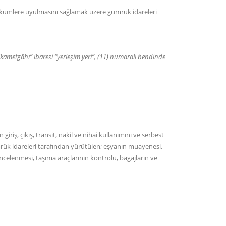
ümlere uyulmasını sağlamak üzere gümrük idareleri
kametgâhı” ibaresi “yerleşim yeri”, (11) numaralı bendinde
riş, çıkış, transit, nakil ve nihai kullanımını ve serbest
 idareleri tarafından yürütülen; eşyanın muayenesi,
 incelenmesi, taşıma araçlarının kontrolü, bagajların ve