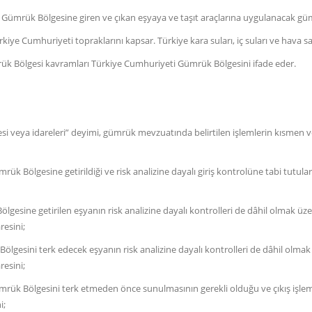
ümrük Bölgesine giren ve çıkan eşyaya ve taşıt araçlarına uygulanacak gümr
iye Cumhuriyeti topraklarını kapsar. Türkiye kara suları, iç suları ve hava s
lgesi kavramları Türkiye Cumhuriyeti Gümrük Bölgesini ifade eder.
si veya idareleri” deyimi, gümrük mevzuatında belirtilen işlemlerin kısmen 
ölgesine getirildiği ve risk analizine dayalı giriş kontrolüne tabi tutulara
ine getirilen eşyanın risk analizine dayalı kontrolleri de dâhil olmak üz
resini;
sini terk edecek eşyanın risk analizine dayalı kontrolleri de dâhil olmak
resini;
 Bölgesini terk etmeden önce sunulmasının gerekli olduğu ve çıkış işlemler
i;