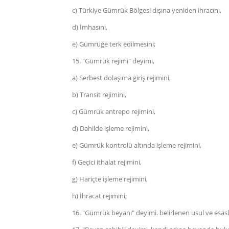
c) Türkiye Gümrük Bölgesi dışına yeniden ihracını,
d) İmhasını,
e) Gümrüğe terk edilmesini;
15. "Gümrük rejimi" deyimi,
a) Serbest dolaşıma giriş rejimini,
b) Transit rejimini,
c) Gümrük antrepo rejimini,
d) Dahilde işleme rejimini,
e) Gümrük kontrolü altında işleme rejimini,
f) Geçici ithalat rejimini,
g) Hariçte işleme rejimini,
h) İhracat rejimini;
16. "Gümrük beyanı" deyimi. belirlenen usul ve esaslar 