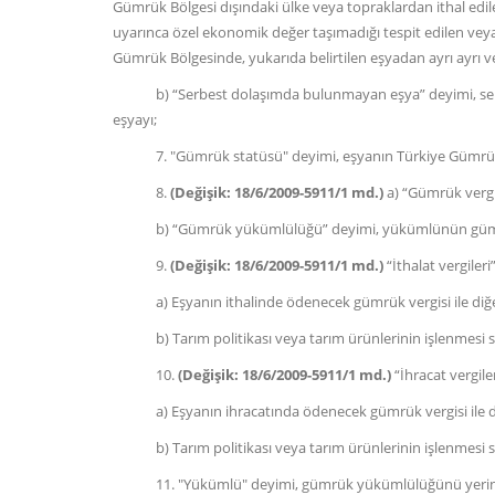
Gümrük Bölgesi dışındaki ülke veya topraklardan ithal edi
uyarınca özel ekonomik değer taşımadığı tespit edilen veya
Gümrük Bölgesinde, yukarıda belirtilen eşyadan ayrı ayrı vey
b) “Serbest dolaşımda bulunmayan eşya” deyimi, serbest 
eşyayı;
7. "Gümrük statüsü" deyimi, eşyanın Türkiye Gümrük B
8.
(Değişik: 18/6/2009-5911/1 md.)
a) “Gümrük vergil
b) “Gümrük yükümlülüğü” deyimi, yükümlünün gümrük 
9.
(Değişik: 18/6/2009-5911/1 md.)
“İthalat vergileri
a) Eşyanın ithalinde ödenecek gümrük vergisi ile diğer eş
b) Tarım politikası veya tarım ürünlerinin işlenmesi sonu
10.
(Değişik: 18/6/2009-5911/1 md.)
“İhracat vergile
a) Eşyanın ihracatında ödenecek gümrük vergisi ile diğer 
b) Tarım politikası veya tarım ürünlerinin işlenmesi sonu
11. "Yükümlü" deyimi, gümrük yükümlülüğünü yerine g